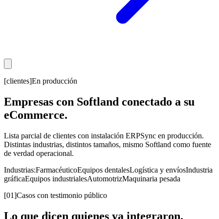
[clientes]
En producción
Empresas con Softland conectado a su
eCommerce.
Lista parcial de clientes con instalación ERPSync en producción.
Distintas industrias, distintos tamaños, mismo Softland como fuente
de verdad operacional.
Industrias:
Farmacéutico
Equipos dentales
Logística y envíos
Industria
gráfica
Equipos industriales
Automotriz
Maquinaria pesada
[01]
Casos con testimonio público
Lo que dicen quienes ya integraron.