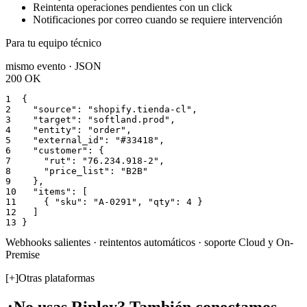
Reintenta operaciones pendientes con un click
Notificaciones por correo cuando se requiere intervención
Para tu equipo técnico
mismo evento · JSON
200 OK
1  
{
2  
"source"
:
"shopify.tienda-cl"
,
3  
"target"
:
"softland.prod"
,
4  
"entity"
:
"order"
,
5  
"external_id"
:
"#33418"
,
6  
"customer"
: 
{
7  
"rut"
:
"76.234.918-2"
,
8  
"price_list"
:
"B2B"
9  
}
,
10 
"items"
: [
11 
{
"sku"
:
"A-0291"
,
"qty"
:
4
}
12 
]
13 
}
Webhooks salientes · reintentos automáticos · soporte Cloud y On-
Premise
[+]
Otras plataformas
¿No usas
Ripley
? También conectamos.